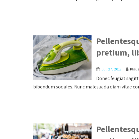
Pellentesqu
pretium, l
Juli 27, 2018
Klau
Donec feugiat sagitt
bibendum sodales. Nunc malesuada diam vitae con
Pellentesqu