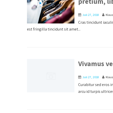
pretium, l
Juli 27, 2018
Klau
Cras tincidunt iaculis
est fringilla tincidunt sit amet...
Vivamus vel
Juli 27, 2018
Klau
Curabitur sed eros in
arcu id turpis ultrice