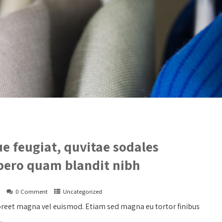
e feugiat, quvitae sodales
ibero quam blandit nibh
s
0 Comment
Uncategorized
oreet magna vel euismod. Etiam sed magna eu tortor finibus
.