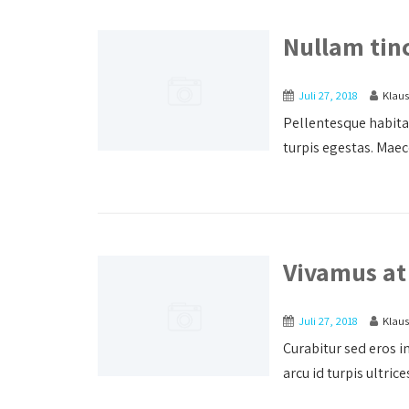
Nullam tin
Juli 27, 2018
Klau
Pellentesque habita
turpis egestas. Maece
Vivamus at
Juli 27, 2018
Klau
Curabitur sed eros in
arcu id turpis ultrice