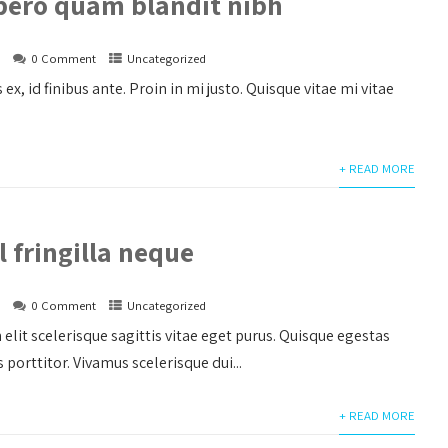
ibero quam blandit nibh
s
0 Comment
Uncategorized
 ex, id finibus ante. Proin in mi justo. Quisque vitae mi vitae
+ READ MORE
 fringilla neque
s
0 Comment
Uncategorized
 elit scelerisque sagittis vitae eget purus. Quisque egestas
s porttitor. Vivamus scelerisque dui...
+ READ MORE