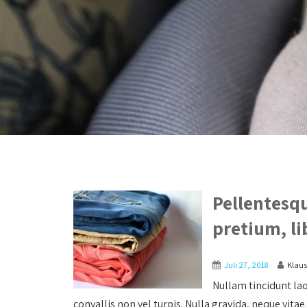
Pellentesqu
pretium, l
Juli 27, 2018
Klau
Nullam tincidunt la
convallis non vel turpis. Nulla gravida, neque vitae..