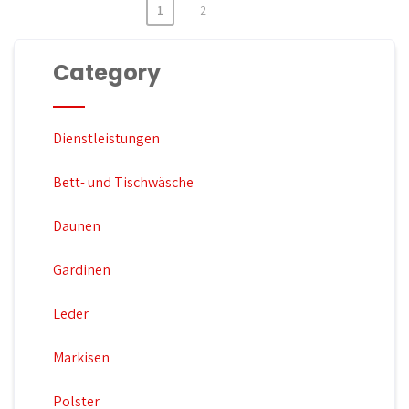
1
2
S
e
Category
i
t
Dienstleistungen
e
n
Bett- und Tischwäsche
n
Daunen
u
m
Gardinen
m
Leder
e
r
Markisen
i
Polster