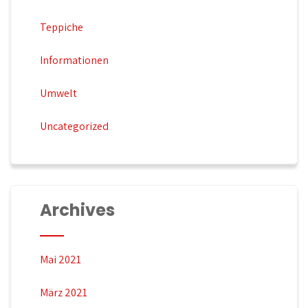
e
r
Teppiche
u
Informationen
n
g
Umwelt
d
Uncategorized
e
r
B
e
Archives
i
t
r
Mai 2021
ä
März 2021